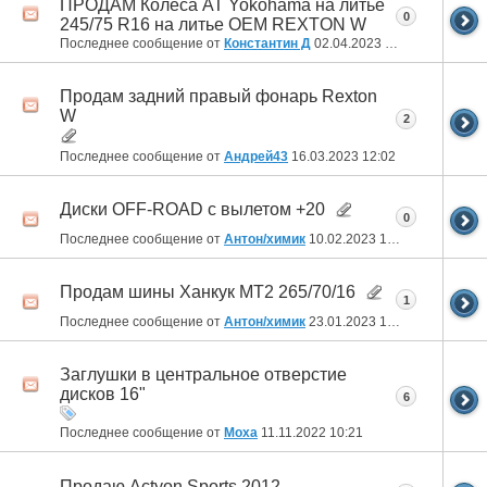
ПРОДАМ Колеса AT Yokohama на литье
0
245/75 R16 на литье OEM REXTON W
Последнее сообщение от
Константин Д
02.04.2023
15:41
Продам задний правый фонарь Rexton
W
2
Последнее сообщение от
Андрей43
16.03.2023
12:02
Диски OFF-ROAD с вылетом +20
0
Последнее сообщение от
Антон/химик
10.02.2023
10:32
Продам шины Ханкук МТ2 265/70/16
1
Последнее сообщение от
Антон/химик
23.01.2023
14:10
Заглушки в центральное отверстие
дисков 16"
6
Последнее сообщение от
Moxa
11.11.2022
10:21
Продаю Actyon Sports 2012