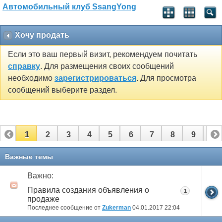
Автомобильный клуб SsangYong
Хочу продать
Если это ваш первый визит, рекомендуем почитать
справку
. Для размещения своих сообщений
необходимо
зарегистрироваться
. Для просмотра
сообщений выберите раздел.
1
2
3
4
5
6
7
8
9
10
11
12
13
14
15
16
17
Важные темы
Важно:
Правила создания объявления о
1
продаже
Последнее сообщение от
Zukerman
04.01.2017
22:04