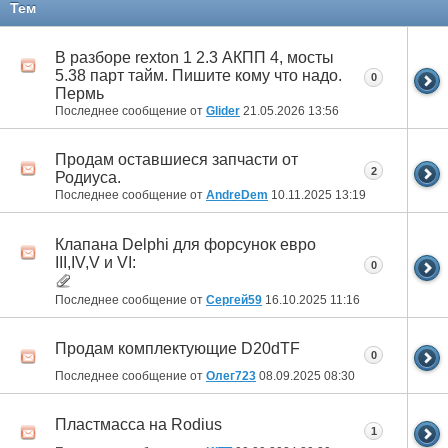
Тем
В разборе rexton 1 2.3 АКПП 4, мосты
5.38 парт тайм. Пишите кому что надо.
0
Пермь
Последнее сообщение от
Glider
21.05.2026
13:56
Продам оставшиеся запчасти от
2
Родиуса.
Последнее сообщение от
AndreDem
10.11.2025
13:19
Клапана Delphi для форсунок евро
III,IV,V и VI:
0
Последнее сообщение от
Сергей59
16.10.2025
11:16
Продам комплектующие D20dTF
0
Последнее сообщение от
Олег723
08.09.2025
08:30
Пластмасса на Rodius
1