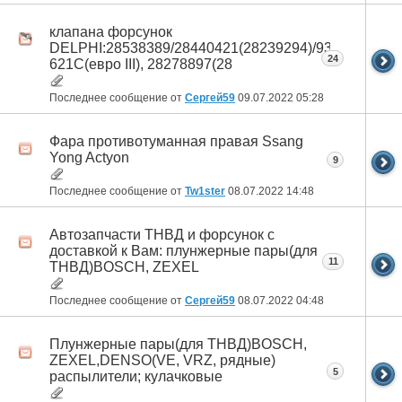
клапана форсунок
DELPHI:28538389/28440421(28239294)/9308-
24
621C(евро III), 28278897(28
Последнее сообщение от
Сергей59
09.07.2022
05:28
Фара противотуманная правая Ssang
Yong Actyon
9
Последнее сообщение от
Tw1ster
08.07.2022
14:48
Автозапчасти ТНВД и форсунок с
доставкой к Вам: плунжерные пары(для
11
ТНВД)BOSCH, ZEXEL
Последнее сообщение от
Сергей59
08.07.2022
04:48
Плунжерные пары(для ТНВД)BOSCH,
ZEXEL,DENSO(VE, VRZ, рядные)
5
распылители; кулачковые