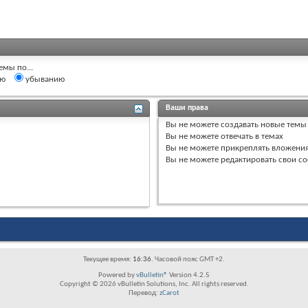
емы по...
ию
убыванию
Ваши права
Вы
не можете
создавать новые темы
Вы
не можете
отвечать в темах
Вы
не можете
прикреплять вложени
Вы
не можете
редактировать свои с
Текущее время:
16:36
. Часовой пояс GMT +2.
Powered by
vBulletin®
Version 4.2.5
Copyright © 2026 vBulletin Solutions, Inc. All rights reserved.
Перевод:
zCarot