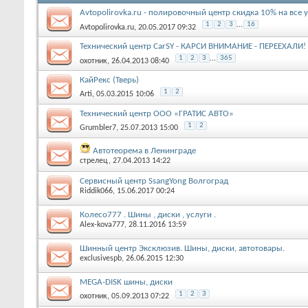
Avtopolirovka.ru - полировочный центр скидка 10% на все 
1
2
3
...
16
Avtopolirovka.ru
, 20.05.2017 09:32
Технический центр CarSY - КАРСИ ВНИМАНИЕ - ПЕРЕЕХАЛИ! 
1
2
3
...
365
охотник
, 26.04.2013 08:40
КайРекс (Тверь)
1
2
Arti
, 05.03.2015 10:06
Технический центр ООО «ГРАТИС АВТО»
1
2
Grumbler7
, 25.07.2013 15:00
Автотеорема в Ленинграде
стрелец
, 27.04.2013 14:22
Сервисный центр SsangYong Волгоград
Riddik066
, 15.06.2017 00:24
Колесо777 . Шины , диски , услуги .
Alex-kova777
, 28.11.2016 13:59
Шинный центр Эксклюзив. Шины, диски, автотовары.
exclusivespb
, 26.06.2015 12:30
MEGA-DISK шины, диски
1
2
3
охотник
, 05.09.2013 07:22