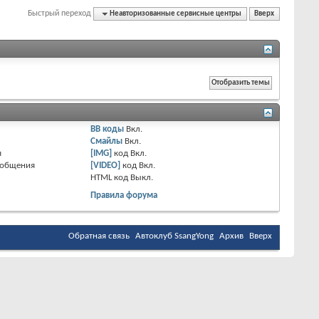
Быстрый переход
Неавторизованные сервисные центры
Вверх
BB коды
Вкл.
Смайлы
Вкл.
я
[IMG]
код
Вкл.
ообщения
[VIDEO]
код
Вкл.
HTML код
Выкл.
Правила форума
Обратная связь
Автоклуб SsangYong
Архив
Вверх