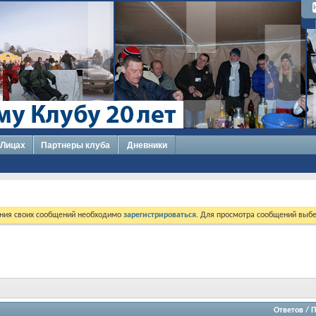
 Лицах
Партнеры клуба
Дневники
ния своих сообщений необходимо
зарегистрироваться
. Для просмотра сообщений выбе
Ответов
/
П