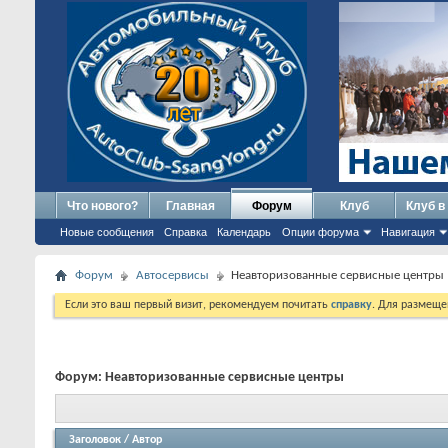
Что нового?
Главная
Форум
Клуб
Клуб в
Новые сообщения
Справка
Календарь
Опции форума
Навигация
Форум
Автосервисы
Неавторизованные сервисные центры
Если это ваш первый визит, рекомендуем почитать
справку
. Для размеще
Форум:
Неавторизованные сервисные центры
Заголовок
/
Автор