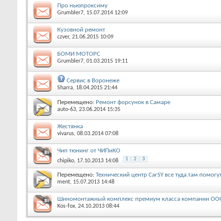
Про ньюпроксиму
Grumbler7
, 15.07.2014 12:09
Кузовной ремонт
czver
, 21.06.2015 10:09
БОМИ МОТОРС
Grumbler7
, 01.03.2015 19:11
Сервис в Воронеже
Sharra
, 18.04.2015 21:44
Перемещено:
Ремонт форсунок в Самаре
auto-63
, 23.06.2014 15:35
Жестянка
vivarus
, 08.03.2014 07:08
Чип тюнинг от ЧИПиКО
1
2
3
chipiko
, 17.10.2013 14:08
Перемещено:
Технический центр CarSY все туда.там помогу
ment
, 15.07.2013 14:48
Шиномонтажный комплекс премиум класса компании ОО
Kos-fox
, 24.10.2013 08:44