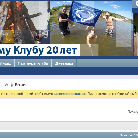
 Лицах
Партнеры клуба
Дневники
xton W
Бензин
ния своих сообщений необходимо
зарегистрироваться
. Для просмотра сообщений выбе
Показа
Ответов
/
П