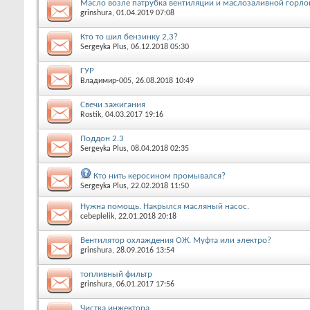
Масло возле патрубка вентиляции и маслозаливной горл
grinshura
, 01.04.2019 07:08
Кто то шил бензинку 2,3?
Sergeyka Plus
, 06.12.2018 05:30
ГУР
Владимир-005
, 26.08.2018 10:49
Свечи зажигания
Rostik
, 04.03.2017 19:16
Поддон 2.3
Sergeyka Plus
, 08.04.2018 02:35
Кто нить керосином промывался?
Sergeyka Plus
, 22.02.2018 11:50
Нужна помощь. Накрылся масляный насос.
cebeplelik
, 22.01.2018 20:18
Вентилятор охлаждения ОЖ. Муфта или электро?
grinshura
, 28.09.2016 13:54
топливный фильтр
grinshura
, 06.01.2017 17:56
Чистка инжектора