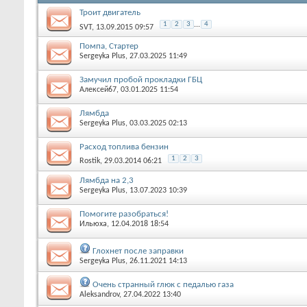
Троит двигатель
1
2
3
...
4
SVT
, 13.09.2015 09:57
Помпа, Стартер
Sergeyka Plus
, 27.03.2025 11:49
Замучил пробой прокладки ГБЦ
Алексей67
, 03.01.2025 11:54
Лямбда
Sergeyka Plus
, 03.03.2025 02:13
Расход топлива бензин
1
2
3
Rostik
, 29.03.2014 06:21
Лямбда на 2,3
Sergeyka Plus
, 13.07.2023 10:39
Помогите разобраться!
Ильюха
, 12.04.2018 18:54
Глохнет после заправки
Sergeyka Plus
, 26.11.2021 14:13
Очень странный глюк с педалью газа
Aleksandrov
, 27.04.2022 13:40