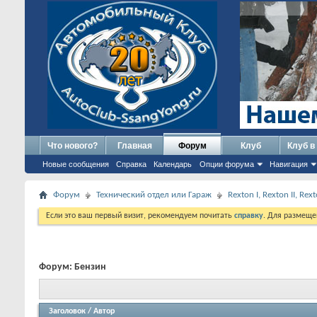
Что нового?
Главная
Форум
Клуб
Клуб в
Новые сообщения
Справка
Календарь
Опции форума
Навигация
Форум
Технический отдел или Гараж
Rexton I, Rexton II, Re
Если это ваш первый визит, рекомендуем почитать
справку
. Для размеще
Форум:
Бензин
Заголовок
/
Автор