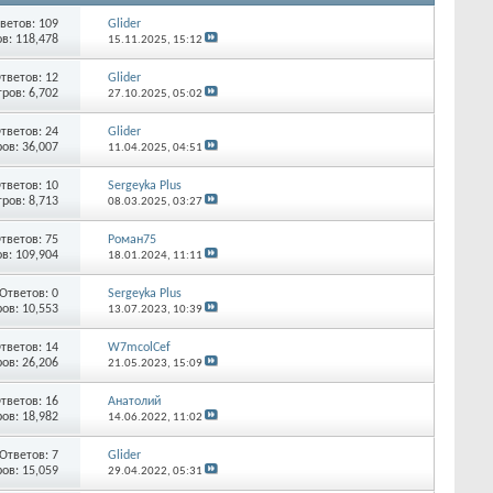
ветов:
109
Glider
в: 118,478
15.11.2025,
15:12
тветов:
12
Glider
ров: 6,702
27.10.2025,
05:02
тветов:
24
Glider
ов: 36,007
11.04.2025,
04:51
тветов:
10
Sergeyka Plus
ров: 8,713
08.03.2025,
03:27
тветов:
75
Роман75
в: 109,904
18.01.2024,
11:11
Ответов:
0
Sergeyka Plus
ов: 10,553
13.07.2023,
10:39
тветов:
14
W7mcolCef
ов: 26,206
21.05.2023,
15:09
тветов:
16
Анатолий
ов: 18,982
14.06.2022,
11:02
Ответов:
7
Glider
ов: 15,059
29.04.2022,
05:31