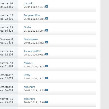
тветов:
66
рара-71
в: 123,385
25.04.2022,
10:34
тветов:
12
Sergeyka Plus
ов: 22,601
05.01.2022,
13:11
тветов:
25
Glider
ов: 56,824
31.10.2021,
15:44
Ответов:
8
Fischerman
ов: 21,674
28.06.2021,
14:25
тветов:
45
Alexandrid001
ов: 62,104
08.12.2020,
07:53
тветов:
13
Михась
ов: 21,688
11.06.2020,
11:05
Ответов:
2
CypryT
ов: 12,073
13.03.2020,
12:07
Ответов:
8
grinshura
ов: 16,069
04.05.2019,
15:39
тветов:
15
grinshura
ов: 25,699
20.04.2019,
13:48