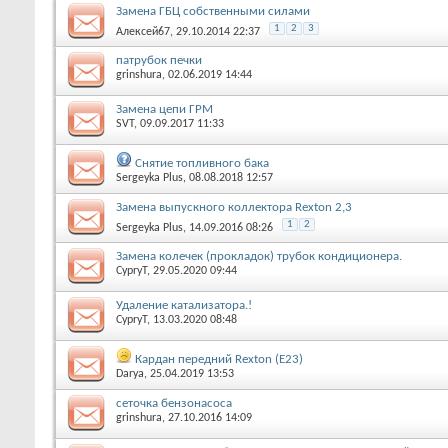
Замена ГБЦ собственными силами
1
2
3
Алексей67
, 29.10.2014 22:37
патрубок печки
grinshura
, 02.06.2019 14:44
Замена цепи ГРМ
SVT
, 09.09.2017 11:33
Снятие топливного бака
Sergeyka Plus
, 08.08.2018 12:57
Замена выпускного коллектора Rexton 2,3
1
2
Sergeyka Plus
, 14.09.2016 08:26
Замена колечек (прокладок) трубок кондиционера.
CypryT
, 29.05.2020 09:44
Удаление катализатора.!
CypryT
, 13.03.2020 08:48
Кардан передний Rexton (E23)
Darya
, 25.04.2019 13:53
сеточка бензонасоса
grinshura
, 27.10.2016 14:09