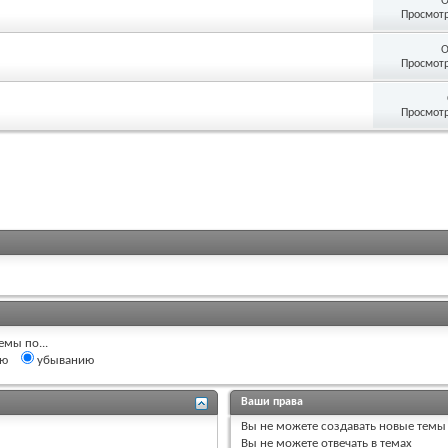
О
Просмотр
О
Просмотр
Просмотр
емы по...
ию
убыванию
Ваши права
Вы
не можете
создавать новые темы
Вы
не можете
отвечать в темах