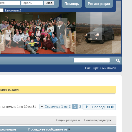
Помощь
Регистрация
Запомнить?
Расширенный поиск
рите раздел.
Страница 1 из 2
1
2
ны темы с 1 по 30 из 31
Последняя
Опции раздела
Поиск по разделу
росмотров
Последнее сообщение от