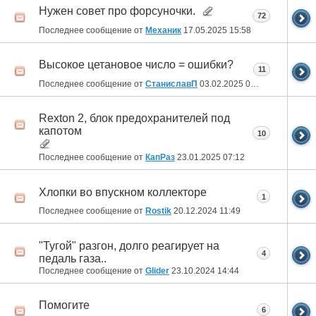
Нужен совет про форсуночки.
72
Последнее сообщение от
Механик
17.05.2025
15:58
Высокое цетановое число = ошибки?
11
Последнее сообщение от
СтаниславП
03.02.2025
08:40
Rexton 2, блок предохранителей под
капотом
10
Последнее сообщение от
КапРаз
23.01.2025
07:12
Хлопки во впускном коллекторе
1
Последнее сообщение от
Rostik
20.12.2024
11:49
"Тугой" разгон, долго реагирует на
4
педаль газа..
Последнее сообщение от
Glider
23.10.2024
14:44
Помогите
6