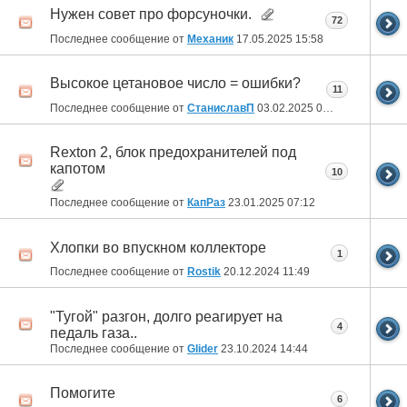
Нужен совет про форсуночки.
72
Последнее сообщение от
Механик
17.05.2025
15:58
Высокое цетановое число = ошибки?
11
Последнее сообщение от
СтаниславП
03.02.2025
08:40
Rexton 2, блок предохранителей под
капотом
10
Последнее сообщение от
КапРаз
23.01.2025
07:12
Хлопки во впускном коллекторе
1
Последнее сообщение от
Rostik
20.12.2024
11:49
"Тугой" разгон, долго реагирует на
4
педаль газа..
Последнее сообщение от
Glider
23.10.2024
14:44
Помогите
6