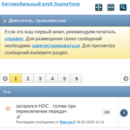
Автомобильный клуб SsangYong
Двигатель, трансмиссия
Если это ваш первый визит, рекомендуем почитать
справку
. Для размещения своих сообщений
необходимо
зарегистрироваться
. Для просмотра
сообщений выберите раздел.
1
2
3
4
5
6
Тем
загорелся HDC , толчки при
переключении передач
126
Последнее сообщение от
Виктор-Р
28.05.2026
16:14