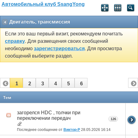
Автомобильный клуб SsangYong
Двигатель, трансмиссия
Если это ваш первый визит, рекомендуем почитать
справку
. Для размещения своих сообщений
необходимо
зарегистрироваться
. Для просмотра
сообщений выберите раздел.
1
2
3
4
5
6
Тем
загорелся HDC , толчки при
переключении передач
126
Последнее сообщение от
Виктор-Р
28.05.2026
16:14