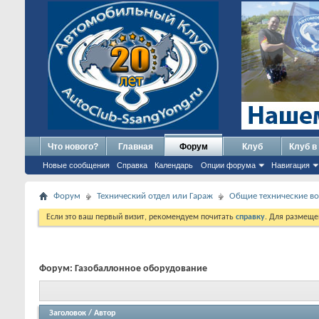
Что нового?
Главная
Форум
Клуб
Клуб в
Новые сообщения
Справка
Календарь
Опции форума
Навигация
Форум
Технический отдел или Гараж
Общие технические в
Если это ваш первый визит, рекомендуем почитать
справку
. Для размеще
Форум:
Газобаллонное оборудование
Заголовок
/
Автор