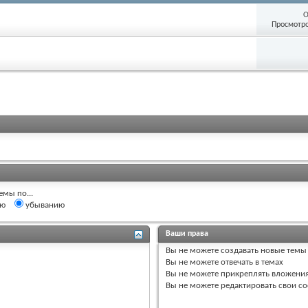
О
Просмотро
емы по...
ию
убыванию
Ваши права
Вы
не можете
создавать новые темы
Вы
не можете
отвечать в темах
Вы
не можете
прикреплять вложени
Вы
не можете
редактировать свои с