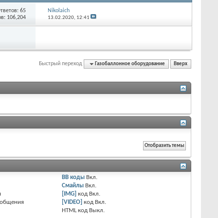
тветов:
65
Nikolaich
в: 106,204
13.02.2020,
12:41
Быстрый переход
Газобаллонное оборудование
Вверх
BB коды
Вкл.
Смайлы
Вкл.
я
[IMG]
код
Вкл.
ообщения
[VIDEO]
код
Вкл.
HTML код
Выкл.