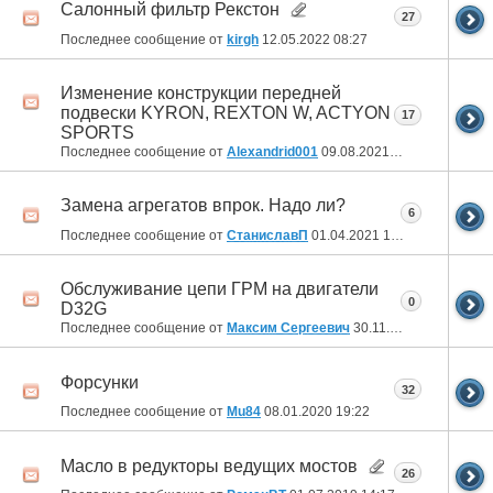
Салонный фильтр Рекстон
27
Последнее сообщение от
kirgh
12.05.2022
08:27
Изменение конструкции передней
подвески KYRON, REXTON W, ACTYON
17
SPORTS
Последнее сообщение от
Alexandrid001
09.08.2021
17:31
Замена агрегатов впрок. Надо ли?
6
Последнее сообщение от
СтаниславП
01.04.2021
13:28
Обслуживание цепи ГРМ на двигатели
0
D32G
Последнее сообщение от
Максим Сергеевич
30.11.2020
07:31
Форсунки
32
Последнее сообщение от
Mu84
08.01.2020
19:22
Масло в редукторы ведущих мостов
26