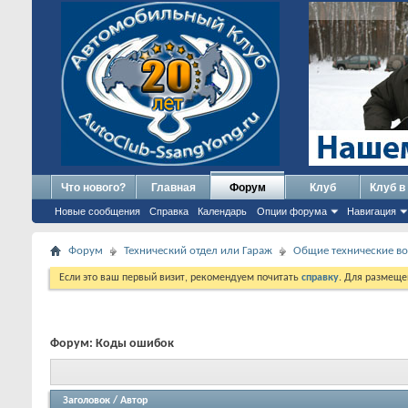
Что нового?
Главная
Форум
Клуб
Клуб в
Новые сообщения
Справка
Календарь
Опции форума
Навигация
Форум
Технический отдел или Гараж
Общие технические в
Если это ваш первый визит, рекомендуем почитать
справку
. Для размеще
Форум:
Коды ошибок
Заголовок
/
Автор