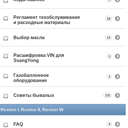
Регламент техобслуживания
18
и расходные материалы
Выбор масла
13
Расшифровка VIN для
1
SsangYong
Газобаллонное
1
оборудование
Советы бывалых
131
Rexton I, Rexton II, Rexton W
FAQ
4