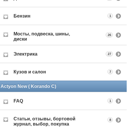
Бензин
1
Мосты, подвеска, шины,
26
диски
Электрика
27
Кузов и салон
7
Actyon New ( Korando C)
FAQ
1
Статьи, отзывы, бортовой
8
журнал, выбор, покупка