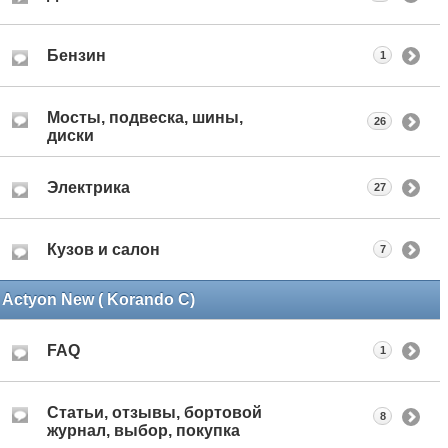
Бензин
1
Мосты, подвеска, шины,
26
диски
Электрика
27
Кузов и салон
7
Actyon New ( Korando C)
FAQ
1
Статьи, отзывы, бортовой
8
журнал, выбор, покупка