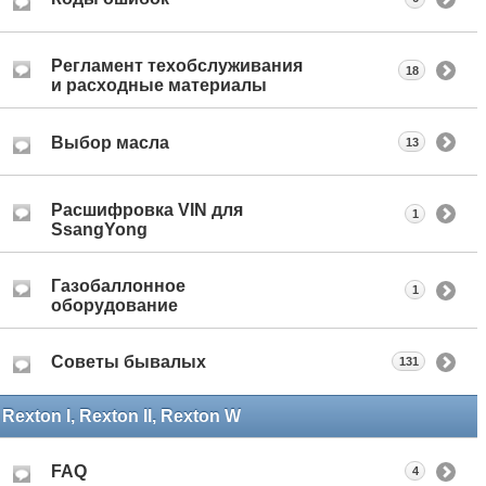
Регламент техобслуживания
18
и расходные материалы
Выбор масла
13
Расшифровка VIN для
1
SsangYong
Газобаллонное
1
оборудование
Советы бывалых
131
Rexton I, Rexton II, Rexton W
FAQ
4