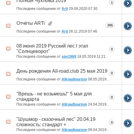
Полная Чухлома 2019
1
Последнее сообщение от
Arti
29.09.2020
07:30
Отчёты ARTi
305
Последнее сообщение от
Arti
26.11.2019
07:46
08 июня 2019 Русский лес I этап
0
"Солнцеворот"
Последнее сообщение от
spv1969
18.05.2019
11:21
День рождения All-road.club 25 мая 2019
0
Последнее сообщение от
Allroadtourism
08.05.2019
13:53
"Врешь - не возьмешь!" 5 мая для
0
стандарта
Последнее сообщение от
Allroadtourism
24.04.2019
18:36
"Шушмор - сказочный лес" 20.04.19
0
сложность: стандарт +
Последнее сообщение от
Allroadtourism
09.04.2019
09:38