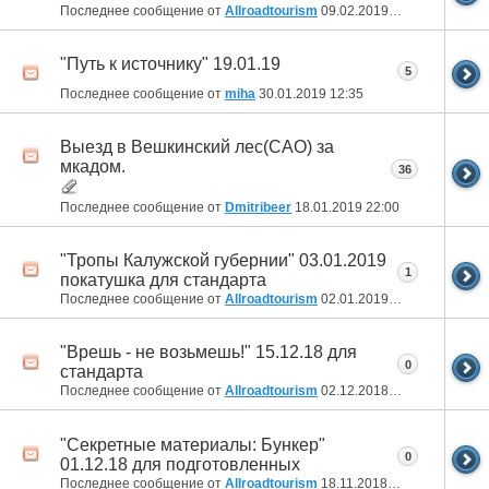
Последнее сообщение от
Allroadtourism
09.02.2019
10:52
"Путь к источнику" 19.01.19
5
Последнее сообщение от
miha
30.01.2019
12:35
Выезд в Вешкинский лес(САО) за
мкадом.
36
Последнее сообщение от
Dmitribeer
18.01.2019
22:00
"Тропы Калужской губернии" 03.01.2019
1
покатушка для стандарта
Последнее сообщение от
Allroadtourism
02.01.2019
10:51
"Врешь - не возьмешь!" 15.12.18 для
0
стандарта
Последнее сообщение от
Allroadtourism
02.12.2018
17:43
"Секретные материалы: Бункер"
0
01.12.18 для подготовленных
Последнее сообщение от
Allroadtourism
18.11.2018
15:36