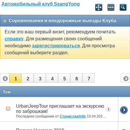
Автомобильный клуб SsangYong
Соревнования и внедорожные выезды Клуба
Если это ваш первый визит, рекомендуем почитать
справку
. Для размещения своих сообщений
необходимо
зарегистрироваться
. Для просмотра
сообщений выберите раздел.
1
2
3
4
5
6
7
Тем
UrbanJeepTour приглашает на экскурсию
1
по заброшкам!
Последнее сообщение от
СтаниславAlils
10.04.2022
07:20