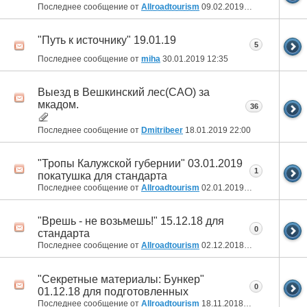
Последнее сообщение от
Allroadtourism
09.02.2019
10:52
"Путь к источнику" 19.01.19
5
Последнее сообщение от
miha
30.01.2019
12:35
Выезд в Вешкинский лес(САО) за
мкадом.
36
Последнее сообщение от
Dmitribeer
18.01.2019
22:00
"Тропы Калужской губернии" 03.01.2019
1
покатушка для стандарта
Последнее сообщение от
Allroadtourism
02.01.2019
10:51
"Врешь - не возьмешь!" 15.12.18 для
0
стандарта
Последнее сообщение от
Allroadtourism
02.12.2018
17:43
"Секретные материалы: Бункер"
0
01.12.18 для подготовленных
Последнее сообщение от
Allroadtourism
18.11.2018
15:36