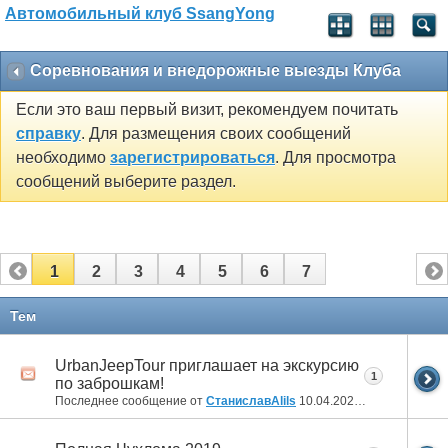
Автомобильный клуб SsangYong
Соревнования и внедорожные выезды Клуба
Если это ваш первый визит, рекомендуем почитать
справку
. Для размещения своих сообщений
необходимо
зарегистрироваться
. Для просмотра
сообщений выберите раздел.
1
2
3
4
5
6
7
Тем
UrbanJeepTour приглашает на экскурсию
1
по заброшкам!
Последнее сообщение от
СтаниславAlils
10.04.2022
07:20