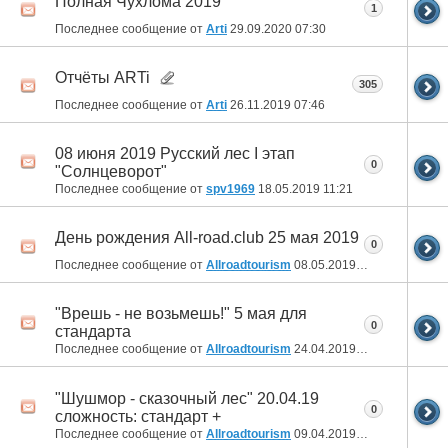
Полная Чухлома 2019
1
Последнее сообщение от
Arti
29.09.2020
07:30
Отчёты ARTi
305
Последнее сообщение от
Arti
26.11.2019
07:46
08 июня 2019 Русский лес I этап
0
"Солнцеворот"
Последнее сообщение от
spv1969
18.05.2019
11:21
День рождения All-road.club 25 мая 2019
0
Последнее сообщение от
Allroadtourism
08.05.2019
13:53
"Врешь - не возьмешь!" 5 мая для
0
стандарта
Последнее сообщение от
Allroadtourism
24.04.2019
18:36
"Шушмор - сказочный лес" 20.04.19
0
сложность: стандарт +
Последнее сообщение от
Allroadtourism
09.04.2019
09:38