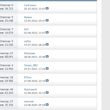
Ответов:
0
СанСаныч
ов: 34,751
20.10.2023,
13:01
Ответов:
9
Ирина
ов: 25,548
13.09.2022,
09:47
Ответов:
7
Arti
ов: 14,074
02.08.2022,
11:07
Ответов:
9
voFka
ов: 21,520
14.07.2022,
08:20
тветов:
47
Механик
ов: 68,091
28.08.2021,
10:48
Ответов:
4
Томич_882
ов: 12,950
29.07.2021,
17:26
тветов:
16
ElToro
ов: 24,966
27.08.2020,
23:14
тветов:
44
Фартовый
ов: 61,243
12.08.2020,
10:13
тветов:
27
охотник
ов: 35,742
12.08.2020,
09:58