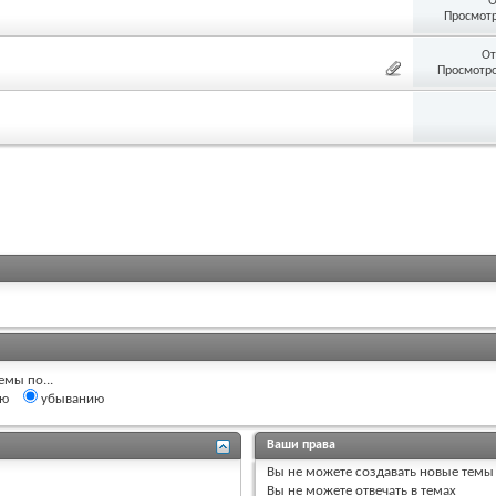
О
Просмотр
От
Просмотро
емы по...
ию
убыванию
Ваши права
Вы
не можете
создавать новые темы
Вы
не можете
отвечать в темах