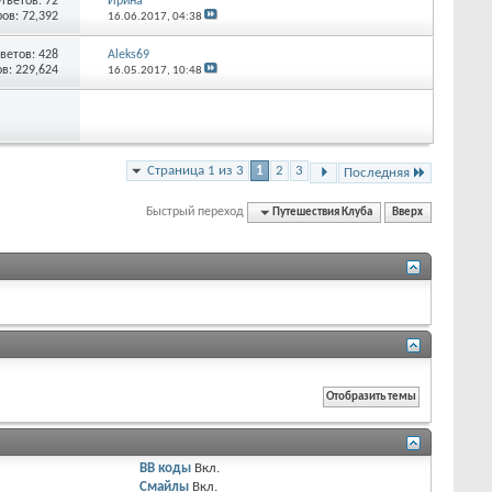
тветов:
72
Ирина
ов: 72,392
16.06.2017,
04:38
ветов:
428
Aleks69
в: 229,624
16.05.2017,
10:48
Страница 1 из 3
1
2
3
Последняя
Быстрый переход
Путешествия Клуба
Вверх
BB коды
Вкл.
Смайлы
Вкл.