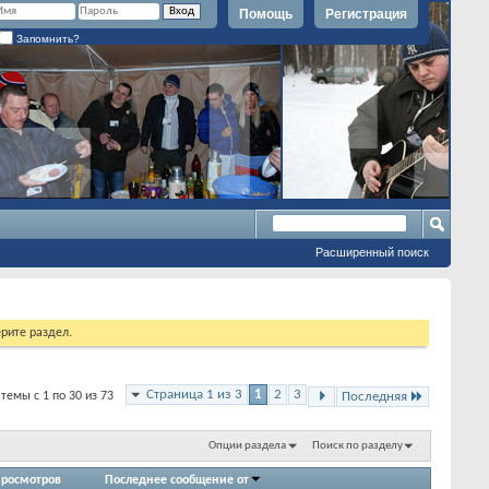
Помощь
Регистрация
Запомнить?
Расширенный поиск
рите раздел.
Страница 1 из 3
1
2
3
темы с 1 по 30 из 73
Последняя
Опции раздела
Поиск по разделу
росмотров
Последнее сообщение от