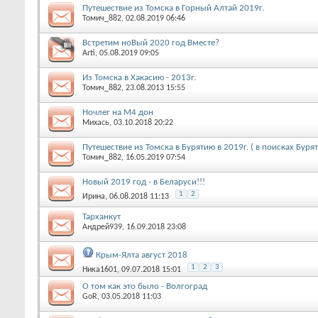
Путешествие из Томска в Горный Алтай 2019г.
Томич_882
, 02.08.2019 06:46
Встретим ноВый 2020 год Вместе?
Arti
, 05.08.2019 09:05
Из Томска в Хакасию - 2013г.
Томич_882
, 23.08.2013 15:55
Ночлег на М4 дон
Михась
, 03.10.2018 20:22
Путешествие из Томска в Бурятию в 2019г. ( в поисках Буря
Томич_882
, 16.05.2019 07:54
Новый 2019 год - в Беларуси!!!
1
2
Ирина
, 06.08.2018 11:13
Тарханкут
Андрей939
, 16.09.2018 23:08
Крым-Ялта август 2018
1
2
3
Ника1601
, 09.07.2018 15:01
О том как это было - Волгоград
GoR
, 03.05.2018 11:03