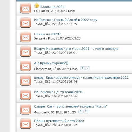
Планы на 2024
СанСаныч
, 20.10.2023 13:01
Из Томска в Горный Алтай в 2022 году
Томич_882
, 22.08.2022 11:25
Планы на 2023?
Sergeyka Plus
, 23.07.2022 03:23
Вокруг Красноярского моря 2021 - отчет о поездке
Томич_882
, 23.09.2021 05:01
А в Крыму хорошо!))
1
2
Fischerman
, 16.06.2019 13:36
вокруг Красноярского моря - планы на путешествие 2021
Томич_882
, 11.07.2021 05:44
Из Томска в Центр Азии 2020.
Томич_882
, 18.08.2020 11:56
Camper Car - туристический прицепа "Капля"
1
2
Фартовый
, 01.10.2018 13:23
Планы путешествий лето 2020
Томич_882
, 28.04.2020 05:52