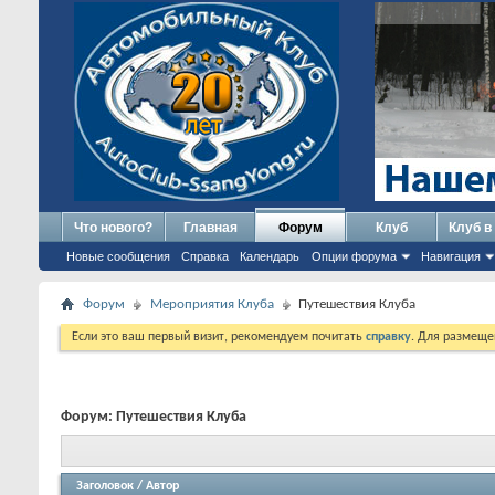
Что нового?
Главная
Форум
Клуб
Клуб в
Новые сообщения
Справка
Календарь
Опции форума
Навигация
Форум
Мероприятия Клуба
Путешествия Клуба
Если это ваш первый визит, рекомендуем почитать
справку
. Для размеще
Форум:
Путешествия Клуба
Заголовок
/
Автор