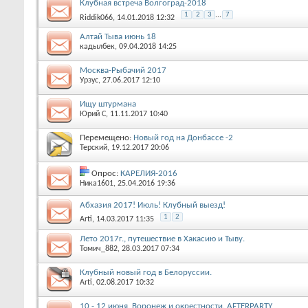
Клубная встреча Волгоград-2018
1
2
3
...
7
Riddik066
, 14.01.2018 12:32
Алтай Тыва июнь 18
кадылбек
, 09.04.2018 14:25
Москва-Рыбачий 2017
Урзус
, 27.06.2017 12:10
Ищу штурмана
Юрий С
, 11.11.2017 10:40
Перемещено:
Новый год на Донбассе -2
Терский
, 19.12.2017 20:06
Опрос:
КАРЕЛИЯ-2016
Ника1601
, 25.04.2016 19:36
Абхазия 2017! Июль! Клубный выезд!
1
2
Arti
, 14.03.2017 11:35
Лето 2017г., путешествие в Хакасию и Тыву.
Томич_882
, 28.03.2017 07:34
Клубный новый год в Белоруссии.
Arti
, 02.08.2017 10:32
10 - 12 июня. Воронеж и окрестности. AFTERPARTY