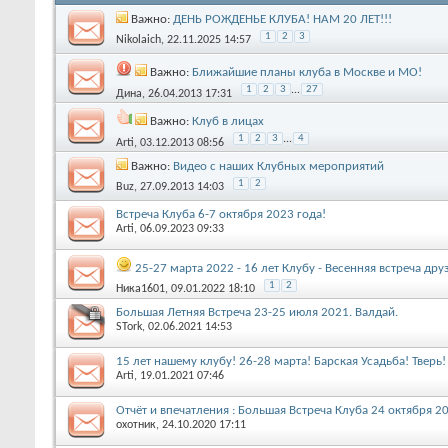
Важно:
ДЕНЬ РОЖДЕНЬЕ КЛУБА! НАМ 20 ЛЕТ!!!
1
2
3
Nikolaich
, 22.11.2025 14:57
Важно:
Ближайшие планы клуба в Москве и МО!
1
2
3
...
27
Дина
, 26.04.2013 17:31
Важно:
Клуб в лицах
1
2
3
...
4
Arti
, 03.12.2013 08:56
Важно:
Видео с наших Клубных мероприятий
1
2
Buz
, 27.09.2013 14:03
Встреча Клуба 6-7 октября 2023 года!
Arti
, 06.09.2023 09:33
25-27 марта 2022 - 16 лет Клубу - Весенняя встреча друз
1
2
Ника1601
, 09.01.2022 18:10
Большая Летняя Встреча 23-25 июля 2021. Валдай.
STork
, 02.06.2021 14:53
15 лет нашему клубу! 26-28 марта! Барская Усадьба! Тверь!
Arti
, 19.01.2021 07:46
Отчёт и впечатления : Большая Встреча Клуба 24 октября 2
охотник
, 24.10.2020 17:11