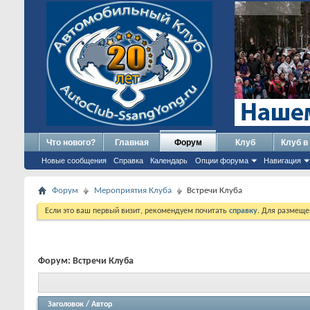
Что нового?
Главная
Форум
Клуб
Клуб в
Новые сообщения
Справка
Календарь
Опции форума
Навигация
Форум
Мероприятия Клуба
Встречи Клуба
Если это ваш первый визит, рекомендуем почитать
справку
. Для размеще
Форум:
Встречи Клуба
Заголовок
/
Автор