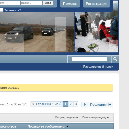
Помощь
Регистрация
Запомнить?
Расширенный поиск
рите раздел.
Страница 1 из 6
1
2
3
...
ы с 1 по 30 из 173
Последняя
Опции раздела
Поиск по разделу
росмотров
Последнее сообщение от