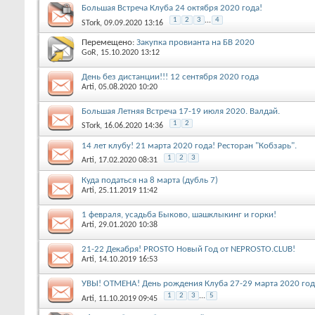
Большая Встреча Клуба 24 октября 2020 года!
1
2
3
...
4
STork
, 09.09.2020 13:16
Перемещено:
Закупка провианта на БВ 2020
GoR
, 15.10.2020 13:12
День без дистанции!!! 12 сентября 2020 года
Arti
, 05.08.2020 10:20
Большая Летняя Встреча 17-19 июля 2020. Валдай.
1
2
STork
, 16.06.2020 14:36
14 лет клубу! 21 марта 2020 года! Ресторан "Кобзарь".
1
2
3
Arti
, 17.02.2020 08:31
Куда податься на 8 марта (дубль 7)
Arti
, 25.11.2019 11:42
1 февраля, усадьба Быково, шашклыкинг и горки!
Arti
, 29.01.2020 10:38
21-22 Декабря! PROSTO Новый Год от NEPROSTO.CLUB!
Arti
, 14.10.2019 16:53
УВЫ! ОТМЕНА! День рождения Клуба 27-29 марта 2020 год
1
2
3
...
5
Arti
, 11.10.2019 09:45