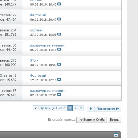
ветов:
137
охотник
в: 140,177
09.03.2019,
15:42
тветов:
29
Фартовый
ов: 47,464
06.11.2018,
20:47
ветов:
234
охотник
в: 181,785
27.10.2018,
15:09
тветов:
36
владимир евгеньевич
ов: 44,420
05.08.2018,
11:15
ветов:
273
STork
в: 160,900
30.07.2018,
18:03
Ответов:
5
Фартовый
ов: 15,639
19.06.2018,
12:14
тветов:
67
владимир евгеньевич
ов: 76,445
02.04.2018,
22:01
Страница 1 из 6
1
2
3
...
Последняя
Быстрый переход
Встречи Клуба
Вверх