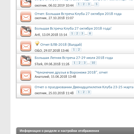
1
2
3
...
5
охотник
, 06.02.2019 10:44
Отчет: Большая Встреча Клуба 27 октября 2018 года
охотник
, 27.10.2018 15:07
Большая Встреча Клуба 27 октября 2018 года!
1
2
3
...
8
Arti
, 13.09.2018 15:14
Отчет БЛВ-2018 (Валдай)
1
2
O&O
, 29.07.2018 13:46
Большая Летняя Встреча 27-29 июля 2018 года
1
2
3
...
10
STork
, 09.06.2018 11:26
"Чумачечие друзья в Воронеже 2018", отчет
Анатолий
, 15.06.2018 13:48
Отчет о праздновании Двенадцатилетия Клуба 23-25 марта
1
2
3
охотник
, 25.03.2018 11:48
Информация о разделе и настройки отображения