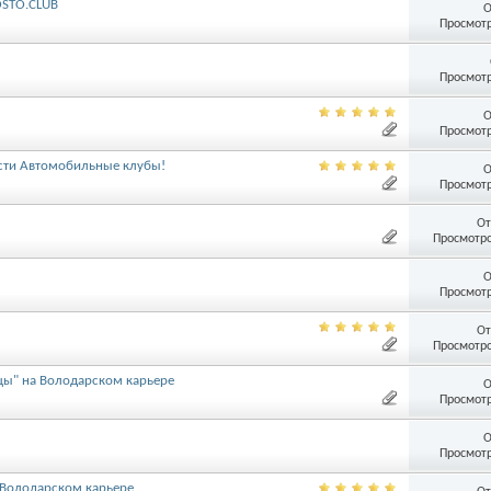
OSTO.CLUB
О
Просмотр
Просмотр
О
Просмотр
гости Автомобильные клубы!
О
Просмотр
От
Просмотро
О
Просмотр
От
Просмотро
ицы" на Володарском карьере
О
Просмотр
О
Просмотр
а Володарском карьере