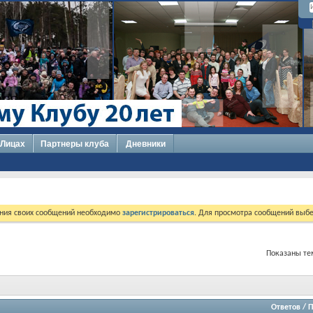
 Лицах
Партнеры клуба
Дневники
ния своих сообщений необходимо
зарегистрироваться
. Для просмотра сообщений выбе
Показаны тем
Ответов
/
П