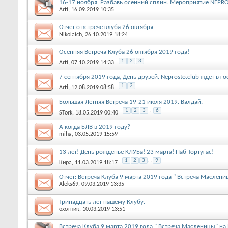
16-17 ноября. Разбавь осенний сплин. Мероприятие NEPR
Arti
, 16.09.2019 10:35
Отчёт о встрече клуба 26 октября.
Nikolaich
, 26.10.2019 18:24
Осенняя Встреча Клуба 26 октября 2019 года!
1
2
3
Arti
, 07.10.2019 14:33
7 сентября 2019 года, День друзей. Neprosto.club ждёт в 
1
2
Arti
, 12.08.2019 08:58
Большая Летняя Встреча 19-21 июля 2019. Валдай.
1
2
3
...
6
STork
, 18.05.2019 00:40
А когда БЛВ в 2019 году?
miha
, 03.05.2019 15:59
13 лет! День рожденье КЛУБа! 23 марта! Паб Тортугас!
1
2
3
...
9
Кира
, 11.03.2019 18:17
Отчет: Встреча Клуба 9 марта 2019 года " Встреча Маслен
Aleks69
, 09.03.2019 13:35
Тринадцать лет нашему Клубу.
охотник
, 10.03.2019 13:51
Встреча Клуба 9 марта 2019 года " Встреча Масленицы" н