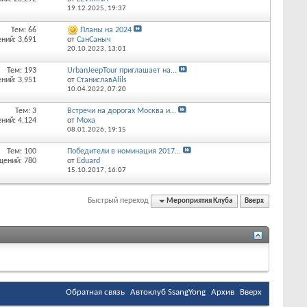
19.12.2025,
19:37
Тем: 66
Планы на 2024
ний: 3,691
от
СанСаныч
20.10.2023,
13:01
Тем: 193
UrbanJeepTour приглашает на...
ний: 3,951
от
СтаниславAlils
10.04.2022,
07:20
Тем: 3
Встречи на дорогах Москва и...
ний: 4,124
от
Moxa
08.01.2026,
19:15
Тем: 100
Победители в номинация 2017...
щений: 780
от
Eduard
15.10.2017,
16:07
Быстрый переход
Мероприятия Клуба
Вверх
Обратная связь
Автоклуб SsangYong
Архив
Вверх