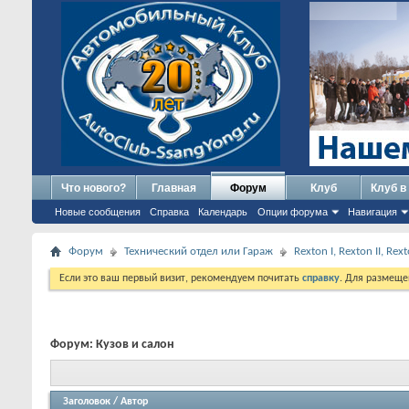
Что нового?
Главная
Форум
Клуб
Клуб в
Новые сообщения
Справка
Календарь
Опции форума
Навигация
Форум
Технический отдел или Гараж
Rexton I, Rexton II, Re
Если это ваш первый визит, рекомендуем почитать
справку
. Для размеще
Форум:
Кузов и салон
Заголовок
/
Автор