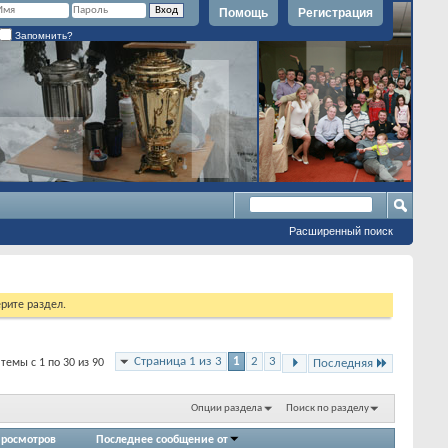
Помощь
Регистрация
Запомнить?
Расширенный поиск
рите раздел.
Страница 1 из 3
1
2
3
темы с 1 по 30 из 90
Последняя
Опции раздела
Поиск по разделу
росмотров
Последнее сообщение от