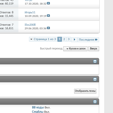
тветов:
45
967уо
ов: 60,119
17.10.2020,
18:32
Ответов:
8
Игорь51
ов: 15,445
10.09.2020,
19:19
Ответов:
7
iliss2008
ов: 16,651
29.06.2020,
03:36
Страница 1 из 3
1
2
3
Последняя
Быстрый переход
Кузов и салон
Вверх
BB коды
Вкл.
Смайлы
Вкл.