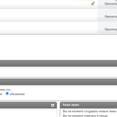
О
Просмотр
Просмотр
Просмотр
емы по...
ию
убыванию
Ваши права
Вы
не можете
создавать новые темы
Вы
не можете
отвечать в темах