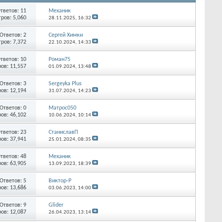
тветов:
11
Механик
ров: 5,060
28.11.2025,
16:32
Ответов:
2
Сергей Химки
ров: 7,372
22.10.2024,
14:33
тветов:
10
Роман75
ов: 11,557
01.09.2024,
13:48
Ответов:
3
Sergeyka Plus
ов: 12,194
31.07.2024,
14:23
Ответов:
0
Матрос050
ов: 46,102
10.06.2024,
10:14
тветов:
23
СтаниславП
ов: 37,941
25.01.2024,
08:35
тветов:
48
Механик
ов: 63,905
13.09.2023,
18:39
Ответов:
5
Виктор-Р
ов: 13,686
03.06.2023,
14:00
Ответов:
9
Glider
ов: 12,087
26.04.2023,
13:14