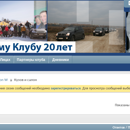
 Лицах
Партнеры клуба
Дневники
xton W
Кузов и салон
ния своих сообщений необходимо
зарегистрироваться
. Для просмотра сообщений выбе
Показаны 
Ответов
/
П