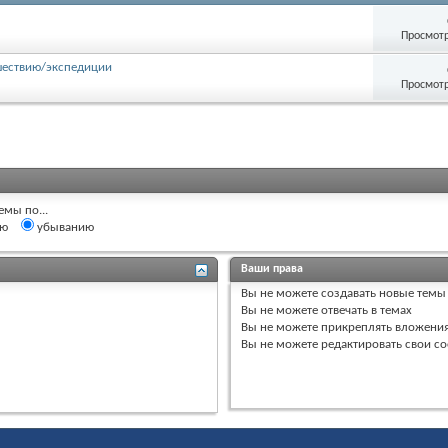
Просмотр
шествию/экспедиции
Просмотр
емы по...
ию
убыванию
Ваши права
Вы
не можете
создавать новые темы
Вы
не можете
отвечать в темах
Вы
не можете
прикреплять вложени
Вы
не можете
редактировать свои с