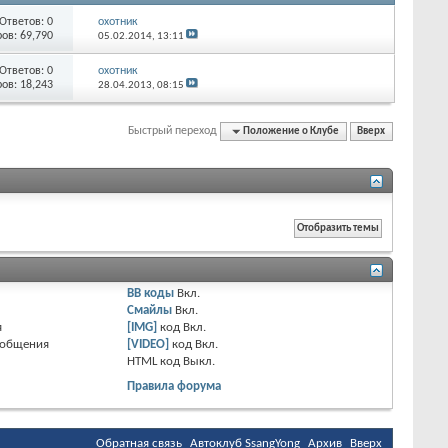
Ответов:
0
охотник
ов: 69,790
05.02.2014,
13:11
Ответов:
0
охотник
ов: 18,243
28.04.2013,
08:15
Быстрый переход
Положение о Клубе
Вверх
BB коды
Вкл.
Смайлы
Вкл.
я
[IMG]
код
Вкл.
ообщения
[VIDEO]
код
Вкл.
HTML код
Выкл.
Правила форума
Обратная связь
Автоклуб SsangYong
Архив
Вверх