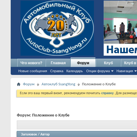
Что нового?
Главная
Форум
Клуб
Клуб в
Новые сообщения
Справка
Календарь
Опции форума
Навигация
Форум
Автоклуб SsangYong
Положение о Клубе
Если это ваш первый визит, рекомендуем почитать
справку
. Для размеще
Форум:
Положение о Клубе
Заголовок
/
Автор