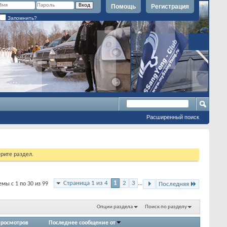
Помощь
Регистрация
Запомнить?
Расширенный поиск
рите раздел.
Страница 1 из 4
1
2
3
...
мы с 1 по 30 из 99
Последняя
Опции раздела
Поиск по разделу
росмотров
Последнее сообщение от