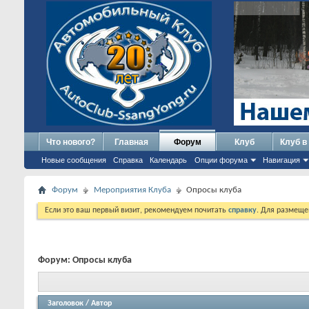
Что нового?
Главная
Форум
Клуб
Клуб в
Новые сообщения
Справка
Календарь
Опции форума
Навигация
Форум
Мероприятия Клуба
Опросы клуба
Если это ваш первый визит, рекомендуем почитать
справку
. Для размеще
Форум:
Опросы клуба
Заголовок
/
Автор