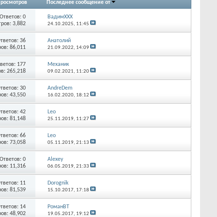
росмотров
Последнее сообщение от
Ответов:
0
ВадимХХХ
ров: 3,882
24.10.2025,
11:45
тветов:
36
Анатолий
ов: 86,011
21.09.2022,
14:09
ветов:
177
Механик
в: 265,218
09.02.2021,
11:20
тветов:
30
AndreDem
ов: 43,550
16.02.2020,
18:12
тветов:
42
Leo
ов: 81,148
25.11.2019,
11:27
тветов:
66
Leo
ов: 73,058
05.11.2019,
21:13
Ответов:
0
Alexey
ов: 11,316
06.05.2019,
21:33
тветов:
11
Dorognik
ов: 81,539
15.10.2017,
17:18
тветов:
14
РоманВТ
ов: 48,902
19.05.2017,
19:12