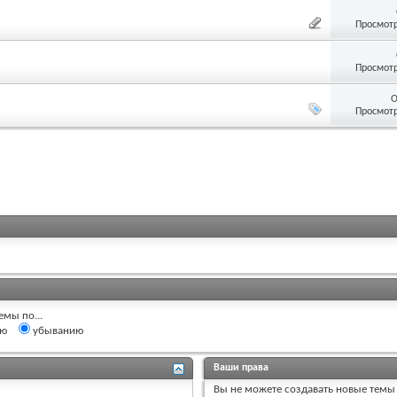
Просмотр
Просмотр
О
Просмотр
емы по...
ию
убыванию
Ваши права
Вы
не можете
создавать новые темы