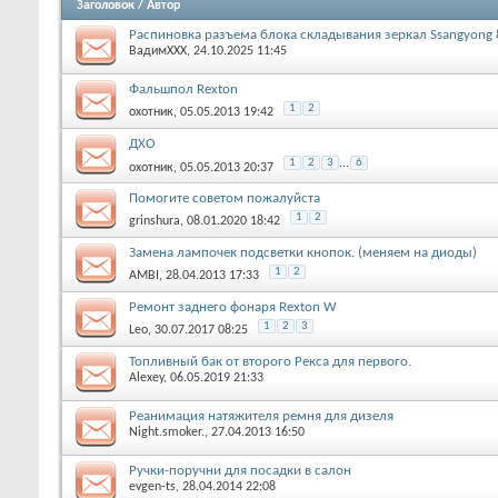
Заголовок
/
Автор
Распиновка разъема блока складывания зеркал Ssangyong
ВадимХХХ
, 24.10.2025 11:45
Фальшпол Rexton
1
2
охотник
, 05.05.2013 19:42
ДХО
1
2
3
...
6
охотник
, 05.05.2013 20:37
Помогите советом пожалуйста
1
2
grinshura
, 08.01.2020 18:42
Замена лампочек подсветки кнопок. (меняем на диоды)
1
2
AMBI
, 28.04.2013 17:33
Ремонт заднего фонаря Rexton W
1
2
3
Leo
, 30.07.2017 08:25
Топливный бак от второго Рекса для первого.
Alexey
, 06.05.2019 21:33
Реанимация натяжителя ремня для дизеля
Night.smoker.
, 27.04.2013 16:50
Ручки-поручни для посадки в салон
evgen-ts
, 28.04.2014 22:08