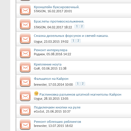
Кронштейн буксировочный.
STASON
, 16.02.2017 20:01
Браслеты противоскольжения.
1
2
STASON
, 04.02.2017 18:22
Смазка дизельных форсунок и свечей накала.
1
2
Uygur
, 23.03.2015 19:02
Ремонт интеркулера
Родион
, 05.08.2016 14:22
Крепление ноута
GoR
, 03.06.2015 11:38
Фальшпол на Кайрон
1
2
brewster
, 17.03.2014 10:00
Распиновка разъемов штатной магнитолы Кайрон
Uygur
, 28.10.2015 13:05
Подключаем кнопки на руле
eGo1st
, 25.06.2015 10:37
Ремонт облезших рейлингов
brewster
, 13.07.2015 16:02