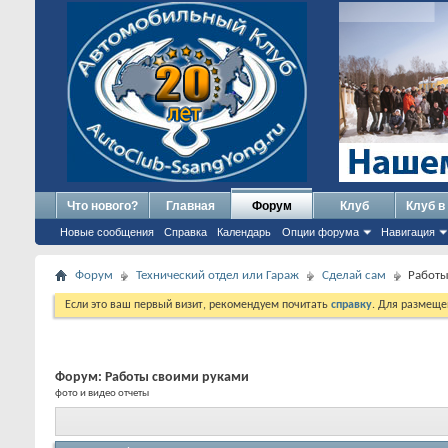
Что нового?
Главная
Форум
Клуб
Клуб в
Новые сообщения
Справка
Календарь
Опции форума
Навигация
Форум
Технический отдел или Гараж
Сделай сам
Работы
Если это ваш первый визит, рекомендуем почитать
справку
. Для размеще
Форум:
Работы своими руками
фото и видео отчеты