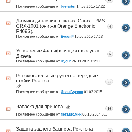
10
Последнее сообщение от
brewster
14.07.2015
17:22
Датчики давления в шинах. Carax TPMS
CRX-1001 (они же Orange Electronic
6
P409S).
Последнее сообщение от
EvgenP
19.05.2015
17:13
Успокоение 4-й сифонящей форсунки.
6
Дизель.
Последнее сообщение от
Uygur
26.03.2015
03:21
Вспомогательные ручки на передние
стойки Рекстон
21
Последнее сообщение от
Иван Буркин
01.03.2015
17:52
Запаска для прицепа
28
Последнее сообщение от
пет.мих.мих
05.10.2014
04:44
Защита заднего бампера Рекстона
9