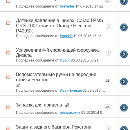
10
Последнее сообщение от
brewster
14.07.2015
17:22
Датчики давления в шинах. Carax TPMS
CRX-1001 (они же Orange Electronic
6
P409S).
Последнее сообщение от
EvgenP
19.05.2015
17:13
Успокоение 4-й сифонящей форсунки.
6
Дизель.
Последнее сообщение от
Uygur
26.03.2015
03:21
Вспомогательные ручки на передние
стойки Рекстон
21
Последнее сообщение от
Иван Буркин
01.03.2015
17:52
Запаска для прицепа
28
Последнее сообщение от
пет.мих.мих
05.10.2014
04:44
Защита заднего бампера Рекстона
9