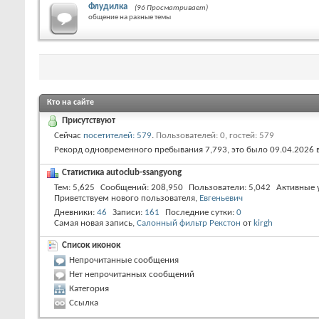
Флудилка
(96 Просматривает)
общение на разные темы
Кто на сайте
Присутствуют
Сейчас
посетителей: 579
.
Пользователей: 0, гостей: 579
Рекорд одновременного пребывания 7,793, это было 09.04.2026 
Статистика autoclub-ssangyong
Тем
5,625
Сообщений
208,950
Пользователи
5,042
Активные 
Приветствуем нового пользователя,
Евгеньевич
Дневники
46
Записи
161
Последние сутки
0
Самая новая запись,
Салонный фильтр Рекстон
от
kirgh
Список иконок
Непрочитанные сообщения
Нет непрочитанных сообщений
Категория
Ссылка