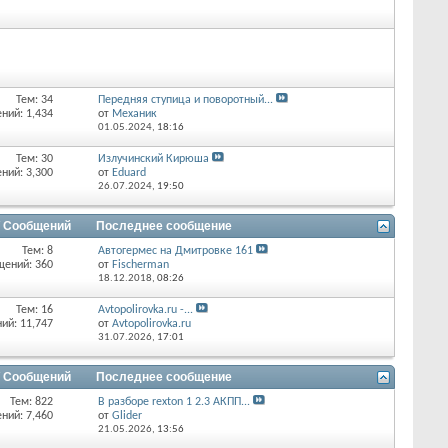
Тем: 34
Передняя ступица и поворотный...
ний: 1,434
от
Механик
01.05.2024,
18:16
Тем: 30
Излучинский Кирюша
ний: 3,300
от
Eduard
26.07.2024,
19:50
/ Сообщений
Последнее сообщение
Тем: 8
Автогермес на Дмитровке 161
щений: 360
от
Fischerman
18.12.2018,
08:26
Тем: 16
Avtopolirovka.ru -...
ий: 11,747
от
Avtopolirovka.ru
31.07.2026,
17:01
/ Сообщений
Последнее сообщение
Тем: 822
В разборе rexton 1 2.3 АКПП...
ний: 7,460
от
Glider
21.05.2026,
13:56