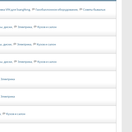
ка VIN для SsangYong
,
Газобаллонное оборудование
,
Советы бывалых
ы, диски
,
Электрика
,
Кузов и салон
ы, диски
,
Электрика
,
Кузов и салон
ы, диски
,
Электрика
,
Кузов и салон
Электрика
Электрика
а
,
Кузов и салон