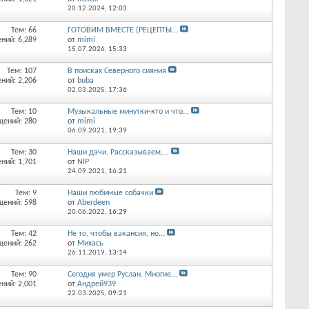
20.12.2024,
12:03
Тем: 66
ГОТОВИМ ВМЕСТЕ (РЕЦЕПТЫ...
ний: 6,289
от
mimi
15.07.2026,
15:33
Тем: 107
В поисках Северного сияния
ний: 2,206
от
buba
02.03.2025,
17:36
Тем: 10
Музыкальные минутки-кто и что...
щений: 280
от
mimi
06.09.2021,
19:39
Тем: 30
Наши дачи. Рассказываем,...
ний: 1,701
от
NIP
24.09.2021,
16:21
Тем: 9
Наши любимые собачки
щений: 598
от
Aberdeen
20.06.2022,
16:29
Тем: 42
Не то, чтобы вакансия, но...
щений: 262
от
Михась
26.11.2019,
13:14
Тем: 90
Сегодня умер Руслан. Многие...
ний: 2,001
от
Андрей939
22.03.2025,
09:21