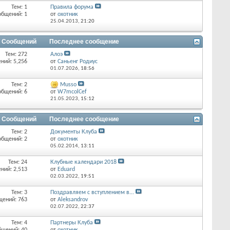
Тем: 1
Правила форума
общений: 1
от
охотник
25.04.2013,
21:20
/ Сообщений
Последнее сообщение
Тем: 272
Алоэ
ний: 5,256
от
Саньенг Родиус
01.07.2026,
18:56
Тем: 2
Musso
общений: 6
от
W7mcolCef
21.05.2023,
15:12
/ Сообщений
Последнее сообщение
Тем: 2
Документы Клуба
общений: 2
от
охотник
05.02.2014,
13:11
Тем: 24
Клубные календари 2018
ний: 2,513
от
Eduard
02.03.2022,
19:51
Тем: 3
Поздравляем с вступлением в...
щений: 763
от
Aleksandrov
02.07.2022,
22:37
Тем: 4
Партнеры Клуба