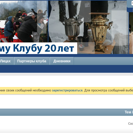
 Лицах
Партнеры клуба
Дневники
ния своих сообщений необходимо
зарегистрироваться
. Для просмотра сообщений выбе
Тем 
Со