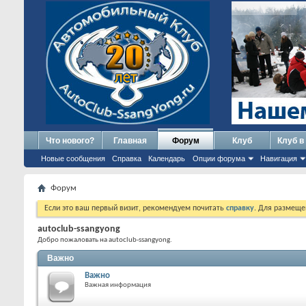
Что нового?
Главная
Форум
Клуб
Клуб в
Новые сообщения
Справка
Календарь
Опции форума
Навигация
Форум
Если это ваш первый визит, рекомендуем почитать
справку
. Для размеще
autoclub-ssangyong
Добро пожаловать на autoclub-ssangyong.
Важно
Важно
Важная информация