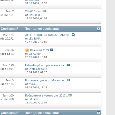
бщений: 40
от
охотник
31.10.2018,
11:55
Тем: 7
ХМАО Сургут
щений: 161
от
iliss2008
18.06.2020,
06:01
/ Сообщений
Последнее сообщение
Тем: 174
ДЕНЬ РОЖДЕНЬЕ КЛУБА! НАМ 20...
ий: 20,292
от
LEVIRINA
19.12.2025,
19:37
Тем: 66
Планы на 2024
ний: 3,691
от
СанСаныч
20.10.2023,
13:01
Тем: 193
UrbanJeepTour приглашает на...
ний: 3,951
от
СтаниславAlils
10.04.2022,
07:20
Тем: 3
Встречи на дорогах Москва и...
ний: 4,124
от
Moxa
08.01.2026,
19:15
Тем: 100
Победители в номинация 2017...
щений: 780
от
Eduard
15.10.2017,
16:07
/ Сообщений
Последнее сообщение