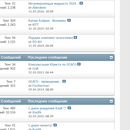
Тем: 31
Незамерзающая жидкость 2024...
ний: 2,238
от
Aberdeen
11.03.2026,
10:09
Тем: 309
Куплю Кайрон . бензинку.
ний: 2,263
от
KITT
31.10.2025,
03:39
Тем: 94
Подарю комплект всесезонки
ний: 1,525
от
РО-6Н
11.05.2024,
06:09
/ Сообщений
Последнее сообщение
Тем: 34
Консультация Юриста по ОСАГО
щений: 902
от
GoR
31.03.2021,
06:44
Тем: 7
ОСАГО - проведение...
щений: 101
от
Fischerman
29.04.2019,
08:00
/ Сообщений
Последнее сообщение
Тем: 489
С днем рождения Клуб !!!
ий: 10,524
от
Rostik
22.03.2025,
08:39
Тем: 91
С днем чекиста!
ний: 1,621
от
Rostik