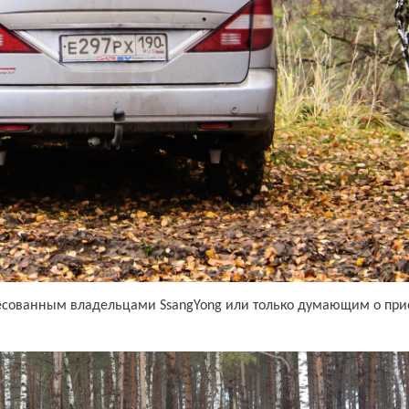
есованным владельцами SsangYong или только думающим о пр