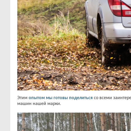
Этим
опытом мы готовы поделиться
со всеми заинтер
машин нашей марки.