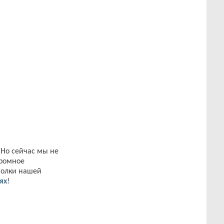
 Но сейчас мы не
громное
уголки нашей
ях
!