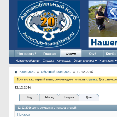
Что нового?
Главная
Форум
Клуб
Клуб в
Новые сообщения
Справка
Календарь
Опции форума
Навигация
Календарь
Обычный календарь
12.12.2016
Если это ваш первый визит, рекомендуем почитать
справку
. Для размеще
12.12.2016
Год
Месяц
Неделя
День
12.12.2016 день рождения у пользователей:
Призрак