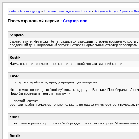
autoclub-ssangyong
>
Технический отдел или Гараж
>
Actyon и Actyon Sports
>
Дв
Просмотр полной версии :
Стартер или.....
Sergioro
Здравствуйте. Что может быть: садишься, заводишь, стартер нормально крутит, 
следующий день нормальный запуск. Батарея нормальная, стартер перебирали, 
Rostik
Наука о контактах гласит- нет контакта, плохой контакт, лишний контакт.
LAVR
......стартер перебирали, правда предыдущий владелец.
Что- то мне говорит , что "собаку" искать надо тут... Все-таки Перебирали... А
Надо бы проверить , нет ли такого-->>
...-плохой контакт.....
все таки траблы начались только-только, а погода за окном соответствующая, вла
driver
Есть такой термин:стартер на себя берет,гдето коротит на корпус.М можно коне
Rostik