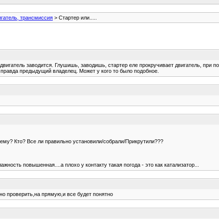
игатель, трансмиссия
> Стартер или.....
двигатель заводится. Глушишь, заводишь, стартер еле прокручивает двигатель, при по
правда предыдущий владелец. Может у кого то было подобное.
 почему? Кто? Все ли правильно установили/собрали/Прикрутили???
жность повышенная....а плохо у контакту такая погода - это как катализатор...
чно проверить,на прямую,и все будет понятно