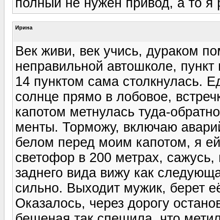
полный не нужен привод, а то я 
Ирина
Век живи, век учись, дураком п
неправильной автошколе, пункт 
14 пунктом сама столкнулась. Ед
солнце прямо в лобовое, встречк
капотом метнулась туда-обратно,
менты. Торможу, включаю аварий
белом перед моим капотом, я ей
светофор в 200 метрах, сажусь,
заднего вида вижу как следующа
сильно. Выходит мужик, берет её
Оказалось, через дорогу останов
бешеная так спешила, что метил