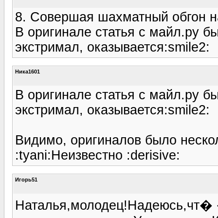
8. Совершая шахматный обгон н
В оригинале статья с майл.ру б
экстримал, оказывается:smile2:
Ника1601
В оригинале статья с майл.ру б
экстримал, оказывается:smile2:
Видимо, оригиналов было нескол
:tyani:Неизвестно :derisive:
Игорь51
Наталья,молодец!Надеюсь,чт� �