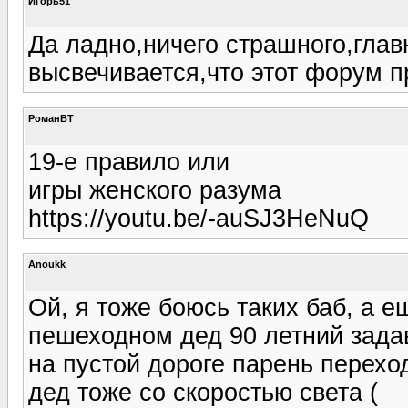
Игорь51
Да ладно,ничего страшного,глав
высвечивается,что этот форум п
РоманВТ
19-е правило или
игры женского разума
https://youtu.be/-auSJ3HeNuQ
Anoukk
Ой, я тоже боюсь таких баб, а е
пешеходном дед 90 летний задав
на пустой дороге парень переход
дед тоже со скоростью света (