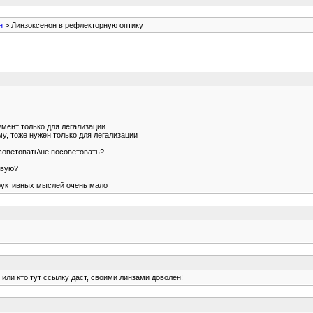
н
> Линзоксенон в рефлекторную оптику
гумент только для легализации
му, тоже нужен только для легализации
советовать\не посоветовать?
овую?
труктивных мыслей очень мало
 или кто тут ссылку даст, своими линзами доволен!