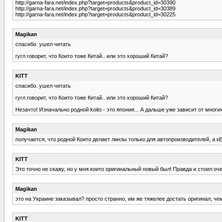
http://garna-fara.net/index.php?target=products&product_id=30390
http://garna-fara.net/index.php?target=products&product_id=30389
http://garna-fara.net/index.php?target=products&product_id=30225
Magikan
спасибо. ушел читать
гугл говорит, что Които тоже Китай.. или это хороший Китай?
KITT
спасибо. ушел читать
гугл говорит, что Които тоже Китай.. или это хороший Китай?
Незачто! Изначально родной koito - это япония... А дальше уже зависит от многих
Magikan
получается, что родной Които делает линзы только для автопроизводителей, а к
KITT
Это точно не скажу, но у мня които оригинальный новый был! Правда и стоил оче
Magikan
это на Украине заказывал? просто странно, им же тяжелее достать оригинал, ч
KITT