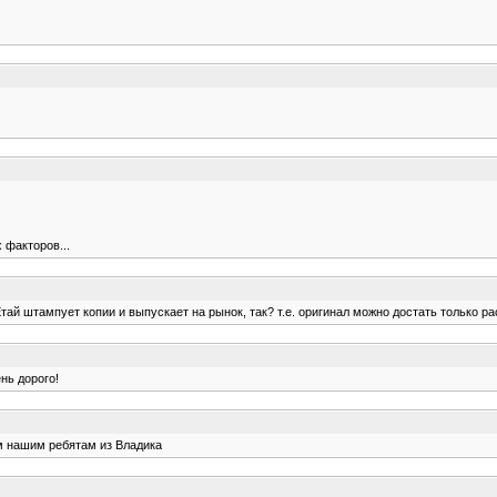
 факторов...
Етай штампует копии и выпускает на рынок, так? т.е. оригинал можно достать только 
нь дорого!
ем нашим ребятам из Владика