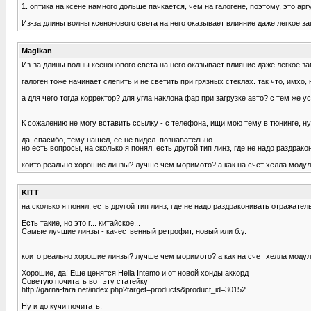
1. оптика на ксене намного дольше пачкается, чем на галогене, поэтому, это ар
Из-за длины волны ксенонового света на него оказывает влияние даже легкое заг
Magikan
Из-за длины волны ксенонового света на него оказывает влияние даже легкое заг
галоген тоже начинает слепить и не светить при грязных стеклах. так что, имхо,
а для чего тогда корректор? для угла наклона фар при загрузке авто? с тем же 
К сожалению не могу вставить ссылку - с телефона, ищи мою тему в тюнинге, ну
да, спасибо, тему нашел, ее не видел. познавательно.
но есть вопросы, на сколько я понял, есть другой тип линз, где не надо раздрак
които реально хорошие линзы? лучше чем моримото? а как на счет хелла моду
KITT
на сколько я понял, есть другой тип линз, где не надо раздраконивать отражател
Есть такие, но это г... китайское...
Самые лучшие линзы - качественный ретрофит, новый или б.у.
които реально хорошие линзы? лучше чем моримото? а как на счет хелла моду
Хорошие, да! Еще ценятся Hella Intemo и от новой хонды аккорд
Советую почитать вот эту статейку
http://garna-fara.net/index.php?target=products&product_id=30152
Ну и до кучи почитать: