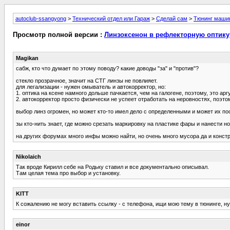
autoclub-ssangyong
>
Технический отдел или Гараж
>
Сделай сам
>
Тюнинг маши
Просмотр полной версии :
Линзоксенон в рефлекторную оптику
Magikan
сабж, кто что думает по этому поводу? какие доводы "за" и "против"?
стекло прозрачное, значит на СТГ линзы не повлияет.
для легализации - нужен омыватель и автокорректор, но:
1. оптика на ксене намного дольше пачкается, чем на галогене, поэтому, это ар
2. автокорректор просто физически не успеет отработать на неровностях, поэто
выбор линз огромен, но может кто-то имел дело с определенными и может их по
зы кто-нить знает, где можно срезать маркировку на пластике фары и нанести н
на других форумах много инфы можно найти, но очень много мусора да и конс
Nikolaich
Так вроде Кирилл себе на Родьку ставил и все документально описывал.
Там целая тема про выбор и установку.
KITT
К сожалению не могу вставить ссылку - с телефона, ищи мою тему в тюнинге, ну
einor