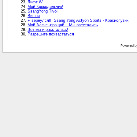
Лифт W
Мой Крокодильчик!
SsangYong Tivoli
Вишня
Я вернулся!!! Ssang Yong Actyon Sports - Краснопузик
Мой Алекс -прощай... Мы расстались
Вот мы и расстались!
Разрешите похвастаться
Powered by 