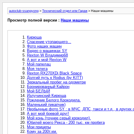
autoclub-ssangyong
>
Технический отдел или Гараж
> Наши машины
Просмотр полной версии :
Наши машины
Кирюша
Спасение утопающего...
Фото наших машин
Видео о машинках SY
Rexton W Владимир68
А вот и мой Rexton W
Мой папелац
Моя телега
Rexton RX270XDi Black Space
Долгий путь к Rodius (by KITT)
Зеркальный пробег на одометре
Бронированный Кайрон
Мой БЕЛЫЙ
Излучинский Кирюша
Рождение Белого Крокодила.
Маленький пикапчик)
Необычные фото SY : в МЧС, ДПС, такси и т.д., в других 
А вот мой боевой друг!
Мой конь (точнее серый крокодил).
Юбилей моего Рекса - 200 тыс. км пробега
Мои прицепы
Кому за 200т.км.