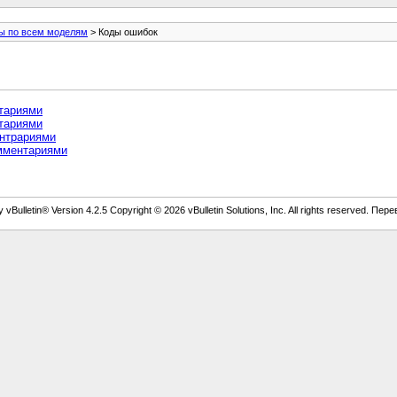
ы по всем моделям
> Коды ошибок
тариями
тариями
ентрариями
омментариями
vBulletin® Version 4.2.5 Copyright © 2026 vBulletin Solutions, Inc. All rights reserved. Пер