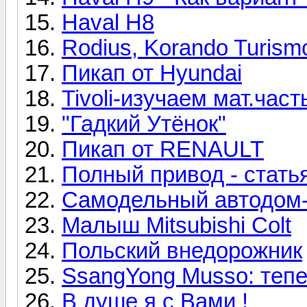
Haval H8
Rodius, Korando Turism
Пикап от Hyundai
Tivoli-изучаем мат.част
"Гадкий Утёнок"
Пикап от RENAULT
Полный привод - стать
Самодельный автодом
Малыш Mitsubishi Colt
Польский внедорожник
SsangYong Musso: тепе
В душе я с Вами !