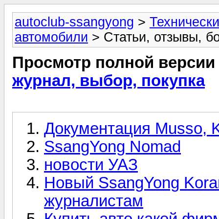
autoclub-ssangyong
>
Технически
автомобили
> Статьи, отзывы, б
Просмотр полной версии
журнал, выбор, покупка
Документация Musso, K
SsangYong Nomad
новости УАЗ
Новый SsangYong Kora
журналистам
Купить авто какой фир