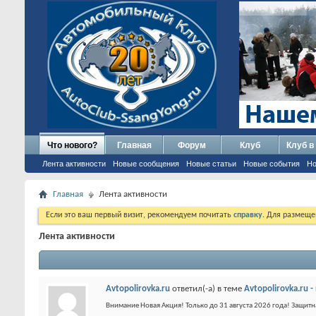
Что нового?
Главная
Форум
Клуб
Клуб в
Лента активности
Новые сообщения
Новые статьи
Новые события
Но
Главная
Лента активности
Если это ваш первый визит, рекомендуем почитать
справку
. Для размеще
Лента активности
Avtopolirovka.ru
ответил(-а) в теме
Avtopolirovka.ru 
Внимание Новая Акция! Только до 31 августа 2026 года! Защитн