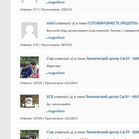
подробнее
Ответов: 477 | Просмотров: 338231
mimi
ответил(-а) в теме
ГОТОВИМ ВМЕСТЕ (РЕЦЕПТЫ
Вкусный обед лагман рецепт классический. Лагман с говядиной
подробнее
Ответов: 478 | Просмотров: 489702
Стас
ответил(-а) в теме
Технический центр CarSY - К
Ждем вас!
подробнее
Ответов: 10928 | Просмотров: 6263854
XCB
ответил(-а) в теме
Технический центр CarSY - К
Да, записывайте.
подробнее
Ответов: 10928 | Просмотров: 6263854
Стас
ответил(-а) в теме
Технический центр CarSY - К