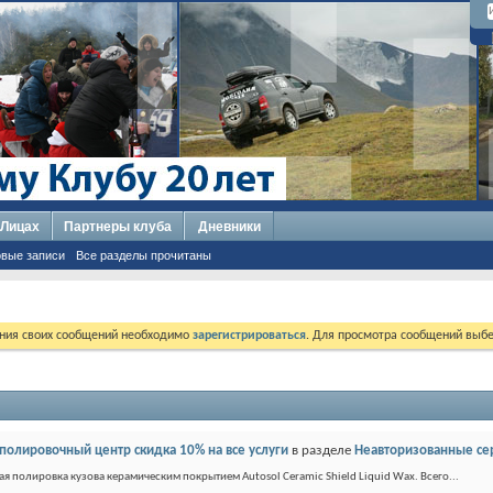
 Лицах
Партнеры клуба
Дневники
вые записи
Все разделы прочитаны
ния своих сообщений необходимо
зарегистрироваться
. Для просмотра сообщений выбе
- полировочный центр скидка 10% на все услуги
в разделе
Неавторизованные се
ая полировка кузова керамическим покрытием Autosol Ceramic Shield Liquid Wax. Всего...