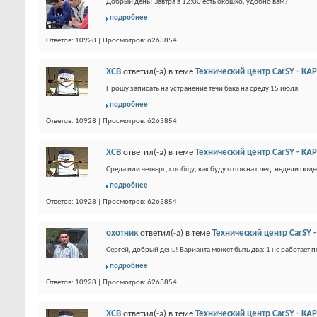
Добрый день! Завтра в 12:00 есть окошко, удобно вам?
подробнее
Ответов: 10928 | Просмотров: 6263854
XCB
ответил(-а) в теме
Технический центр CarSY - К
Прошу записать на устранение течи бака на среду 15 июля.
подробнее
Ответов: 10928 | Просмотров: 6263854
XCB
ответил(-а) в теме
Технический центр CarSY - К
Среда или четверг, сообщу, как буду готов на след. недели под
подробнее
Ответов: 10928 | Просмотров: 6263854
охотник
ответил(-а) в теме
Технический центр CarSY
Сергей, добрый день! Варианта может быть два: 1 не работает пер
подробнее
Ответов: 10928 | Просмотров: 6263854
XCB
ответил(-а) в теме
Технический центр CarSY - К